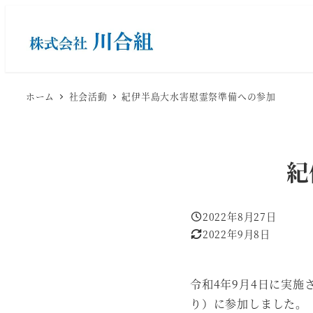
メ
イ
ン
コ
ン
ホーム
社会活動
紀伊半島大水害慰霊祭準備への参加
テ
ン
ツ
紀
へ
移
動
2022年8月27日
投稿日
2022年9月8日
更新日
令和4年9月4日に実
り）に参加しました。