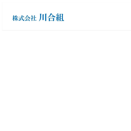
メ
イ
ン
コ
ン
テ
ン
ツ
へ
移
動