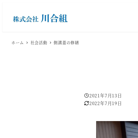
メ
イ
ン
コ
ン
ホーム
社会活動
側溝蓋の修繕
テ
ン
ツ
へ
移
動
2021年7月13日
投稿日
2022年7月19日
更新日